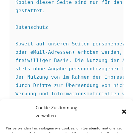
Kopien dieser Seite sind nur für den pri
gestattet.

Datenschutz 

Soweit auf unseren Seiten personenbezoge
oder eMail-Adressen) erhoben werden, erf
freiwilliger Basis. Die Nutzung der Ange
stets ohne Angabe personenbezogener Date
Der Nutzung von im Rahmen der Impressums
durch Dritte zur Übersendung von nicht a
Werbung und Informationsmaterialien wird
Die Betreiber der Seiten behalten sich a
Cookie-Zustimmung
Falle der unverlangten Zusendung von Wer
verwalten
Quelle: 
Disclaimer
 von Sören Siebert - 
Wir verwenden Technologien wie Cookies, um Geräteinformationen zu