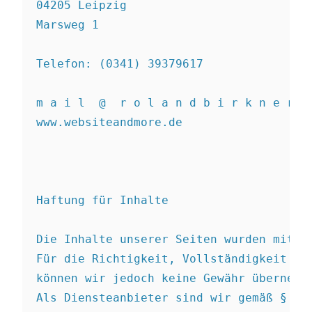
04205 Leipzig 

Marsweg 1
Telefon: (0341) 39379617

m a i l  @  r o l a n d b i r k n e r . 
www.websiteandmore.de		   

Haftung für Inhalte

Die Inhalte unserer Seiten wurden mit gr
Für die Richtigkeit, Vollständigkeit und
können wir jedoch keine Gewähr übernehme
Als Diensteanbieter sind wir gemäß § 6 A